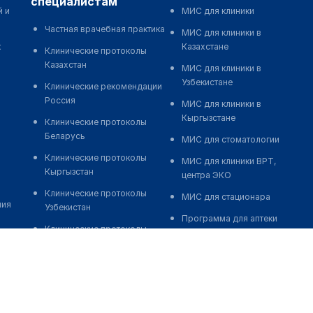
специалистам
й и
МИС для клиники
Частная врачебная практика
МИС для клиники в
к
Казахстане
Клинические протоколы
Казахстан
МИС для клиники в
Узбекистане
Клинические рекомендации
Россия
МИС для клиники в
Кыргызстане
Клинические протоколы
Беларусь
МИС для стоматологии
Клинические протоколы
МИС для клиники ВРТ,
Кыргызстан
центра ЭКО
Клинические протоколы
МИС для стационара
ния
Узбекистан
Программа для аптеки
Клинические протоколы
Автоматизация блока
диагностики и лечения
питания
Обзоры мировой
Реклама и продвижение
медицинской периодики
клиник
Заболевания: обзорные
Разработка сайта клиники