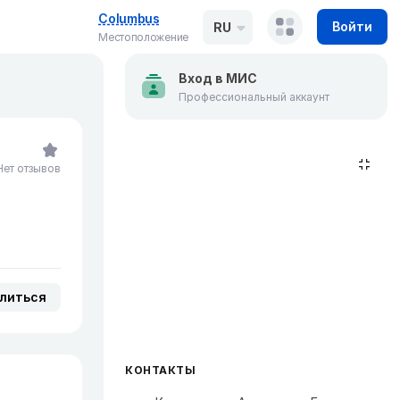
Columbus
Войти
RU
Местоположение
Вход в МИС
Профессиональный аккаунт
Нет отзывов
литься
КОНТАКТЫ