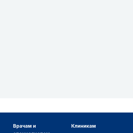
врачам и
клиникам