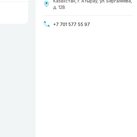
Казахстан, г. Атырау, ул. Бергалиева,
д. 12В
+7 701 577 55 97