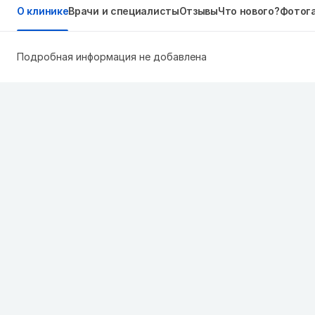
О клинике
Врачи и специалисты
Отзывы
Что нового?
Фотог
Подробная информация не добавлена