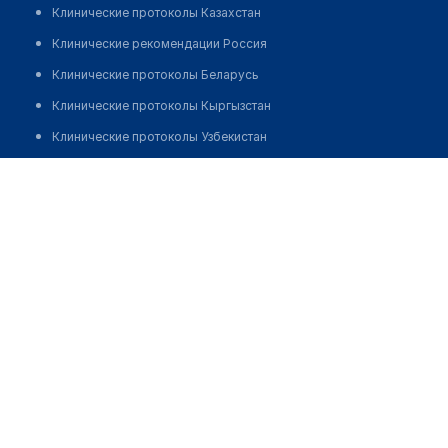
Клинические протоколы Казахстан
Клинические рекомендации Россия
Клинические протоколы Беларусь
Клинические протоколы Кыргызстан
Клинические протоколы Узбекистан
Клинические протоколы диагностики и лечения
Медицинский пункт с. Молодогвардейское
Обзоры мировой медицинской периодики
Позвонить
Заболевания: обзорные статьи
Новости здравоохранения
Медикаменты
Лабораторные показатели
Медицинские термины
Мобильные приложения
клиникам
МИС для клиники