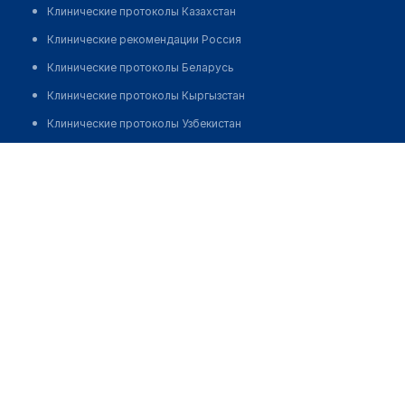
Клинические протоколы Казахстан
Клинические рекомендации Россия
Клинические протоколы Беларусь
Клинические протоколы Кыргызстан
Клинические протоколы Узбекистан
Клинические протоколы диагностики и лечения
Врачебная амбулатория с. Жайпак
Обзоры мировой медицинской периодики
Позвонить
Заболевания: обзорные статьи
Новости здравоохранения
Медикаменты
Лабораторные показатели
Медицинские термины
Мобильные приложения
клиникам
МИС для клиники