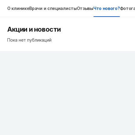
О клинике
Врачи и специалисты
Отзывы
Что нового?
Фотог
Акции и новости
Пока нет публикаций