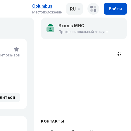
Columbus
Войти
RU
Местоположение
Вход в МИС
Профессиональный аккаунт
Нет отзывов
литься
КОНТАКТЫ