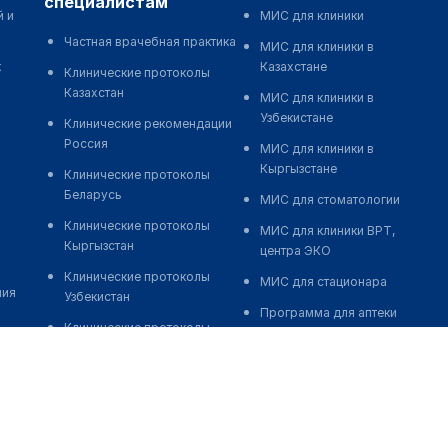
специалистам
й и
МИС для клиники
Частная врачебная практика
МИС для клиники в
к
Казахстане
Клинические протоколы
Казахстан
МИС для клиники в
Узбекистане
Клинические рекомендации
Россия
МИС для клиники в
Кыргызстане
Клинические протоколы
Беларусь
МИС для стоматологии
Клинические протоколы
МИС для клиники ВРТ,
Кыргызстан
центра ЭКО
Клинические протоколы
МИС для стационара
ния
Узбекистан
Программа для аптеки
Клинические протоколы
Автоматизация блока
диагностики и лечения
питания
Обзоры мировой
Реклама и продвижение
медицинской периодики
клиник
Заболевания: обзорные
Разработка сайта клиники