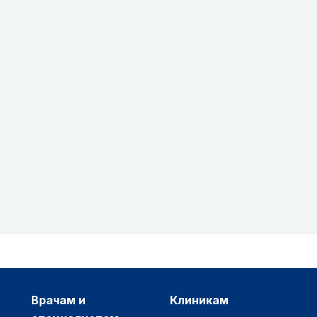
врачам и
клиникам