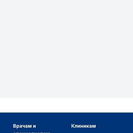
врачам и
клиникам