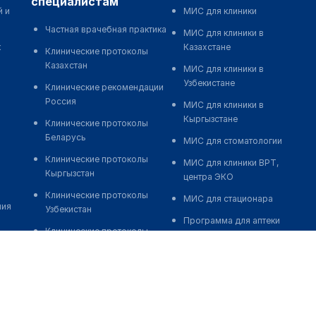
специалистам
й и
МИС для клиники
Частная врачебная практика
МИС для клиники в
к
Казахстане
Клинические протоколы
Казахстан
МИС для клиники в
Узбекистане
Клинические рекомендации
Россия
МИС для клиники в
Кыргызстане
Клинические протоколы
Беларусь
МИС для стоматологии
Клинические протоколы
МИС для клиники ВРТ,
Кыргызстан
центра ЭКО
Клинические протоколы
МИС для стационара
ния
Узбекистан
Программа для аптеки
Клинические протоколы
Автоматизация блока
диагностики и лечения
питания
Обзоры мировой
Реклама и продвижение
медицинской периодики
клиник
Заболевания: обзорные
Разработка сайта клиники