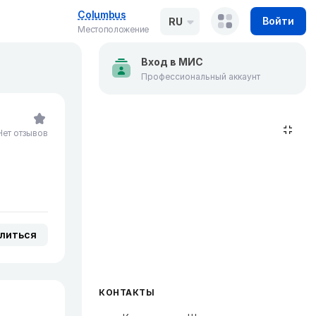
Columbus
Войти
RU
Местоположение
Вход в МИС
Профессиональный аккаунт
Нет отзывов
литься
КОНТАКТЫ