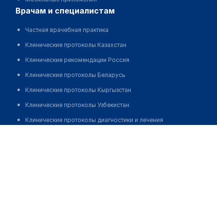
врачам и специалистам
Частная врачебная практика
Клинические протоколы Казахстан
Клинические рекомендации Россия
Клинические протоколы Беларусь
Клинические протоколы Кыргызстан
Клинические протоколы Узбекистан
Клинические протоколы диагностики и лечения
Лечебно-диагностический центр "DARMON SERVIS"
Обзоры мировой медицинской периодики
Заболевания: обзорные статьи
Позвонить
Новости здравоохранения
Медикаменты
Лабораторные показатели
Медицинские термины