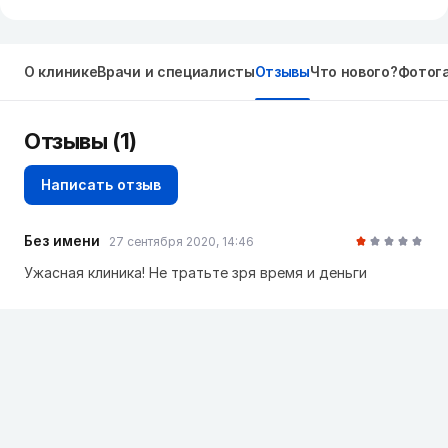
О клинике
Врачи и специалисты
Отзывы
Что нового?
Фотог
Отзывы
(1)
Написать отзыв
Без имени
27 сентября 2020, 14:46
Ужасная клиника! Не тратьте зря время и деньги