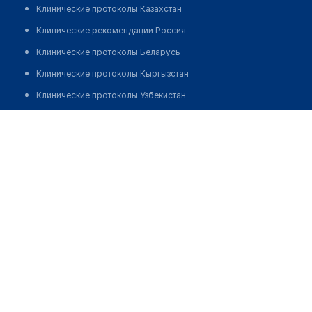
Клинические протоколы Казахстан
Клинические рекомендации Россия
Клинические протоколы Беларусь
Клинические протоколы Кыргызстан
Клинические протоколы Узбекистан
Клинические протоколы диагностики и лечения
Медицинский пункт с. Жарсуат
Обзоры мировой медицинской периодики
Позвонить
Заболевания: обзорные статьи
Новости здравоохранения
Медикаменты
Лабораторные показатели
Медицинские термины
Мобильные приложения
клиникам
МИС для клиники