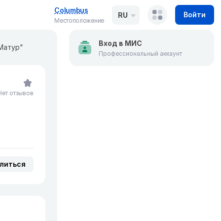
Columbus
Войти
RU
Местоположение
Вход в МИС
Матур"
Профессиональный аккаунт
Нет отзывов
литься