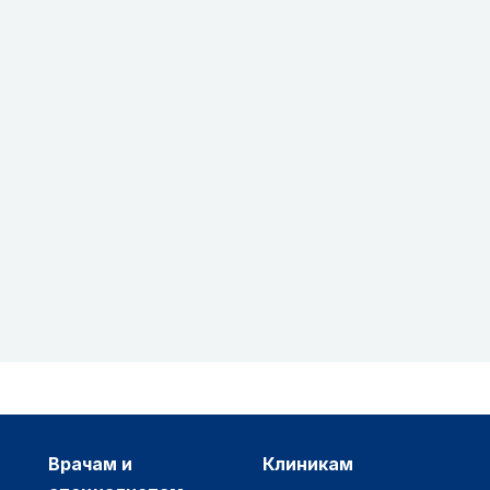
врачам и
клиникам