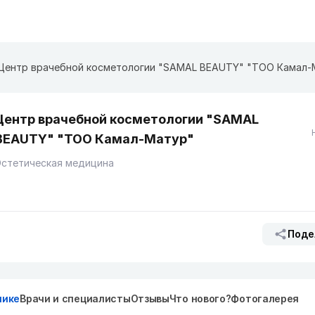
Центр врачебной косметологии "SAMAL BEAUTY" "ТОО Камал-
Центр врачебной косметологии "SAMAL
BEAUTY" "ТОО Камал-Матур"
Эстетическая медицина
Поде
нике
Врачи и специалисты
Отзывы
Что нового?
Фотогалерея