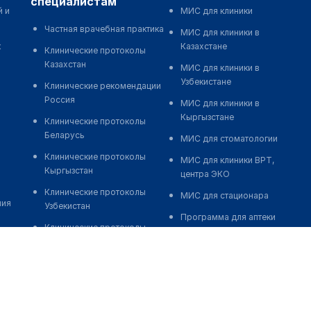
специалистам
й и
МИС для клиники
Частная врачебная практика
МИС для клиники в
к
Казахстане
Клинические протоколы
Казахстан
МИС для клиники в
Узбекистане
Клинические рекомендации
Россия
МИС для клиники в
Кыргызстане
Клинические протоколы
Беларусь
МИС для стоматологии
Клинические протоколы
МИС для клиники ВРТ,
Кыргызстан
центра ЭКО
Клинические протоколы
МИС для стационара
ния
Узбекистан
Программа для аптеки
Клинические протоколы
Автоматизация блока
диагностики и лечения
питания
Обзоры мировой
Реклама и продвижение
медицинской периодики
клиник
Заболевания: обзорные
Разработка сайта клиники