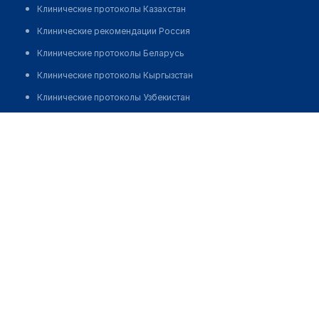
Клинические протоколы Казахстан
Клинические рекомендации Россия
Клинические протоколы Беларусь
Клинические протоколы Кыргызстан
Клинические протоколы Узбекистан
Клинические протоколы диагностики и лечения
Стоматология в АКМОЛЕ
Обзоры мировой медицинской периодики
Позвонить
Заболевания: обзорные статьи
Новости здравоохранения
Медикаменты
Лабораторные показатели
Медицинские термины
Мобильные приложения
клиникам
МИС для клиники