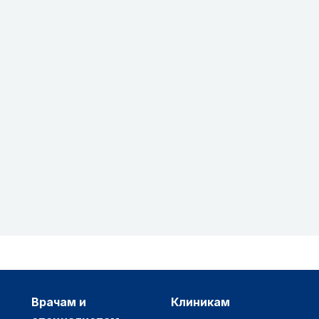
врачам и
клиникам