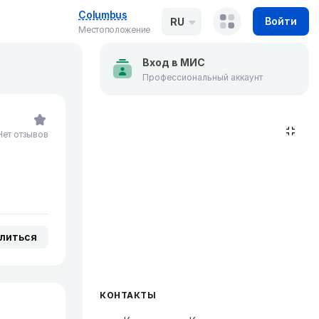
Columbus
Войти
RU
Местоположение
Вход в МИС
Профессиональный аккаунт
Нет отзывов
литься
КОНТАКТЫ