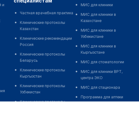
специалистам
й и
МИС для клиники
Частная врачебная практика
МИС для клиники в
к
Казахстане
Клинические протоколы
Казахстан
МИС для клиники в
Узбекистане
Клинические рекомендации
Россия
МИС для клиники в
Кыргызстане
Клинические протоколы
Беларусь
МИС для стоматологии
Клинические протоколы
МИС для клиники ВРТ,
Кыргызстан
центра ЭКО
Клинические протоколы
МИС для стационара
ния
Узбекистан
Программа для аптеки
Клинические протоколы
Автоматизация блока
диагностики и лечения
питания
Обзоры мировой
Реклама и продвижение
медицинской периодики
клиник
Заболевания: обзорные
Разработка сайта клиники