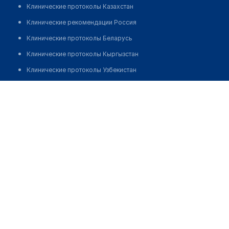
Клинические протоколы Казахстан
Клинические рекомендации Россия
Клинические протоколы Беларусь
Клинические протоколы Кыргызстан
Клинические протоколы Узбекистан
Клинические протоколы диагностики и лечения
Медицинский центр "ЛИПЛАСТ"
Обзоры мировой медицинской периодики
Позвонить
Заболевания: обзорные статьи
Новости здравоохранения
Медикаменты
Лабораторные показатели
Медицинские термины
Мобильные приложения
клиникам
МИС для клиники