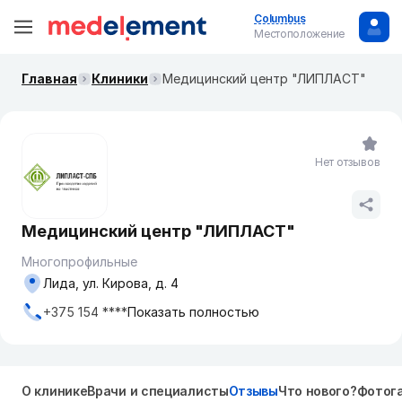
Columbus
Местоположение
Главная
Клиники
Медицинский центр "ЛИПЛАСТ"
Нет отзывов
Медицинский центр "ЛИПЛАСТ"
Многопрофильные
Лида, ул. Кирова, д. 4
+375 154 ****
Показать полностью
О клинике
Врачи и специалисты
Отзывы
Что нового?
Фотог