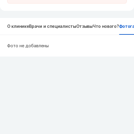
О клинике
Врачи и специалисты
Отзывы
Что нового?
Фотог
Фото не добавлены