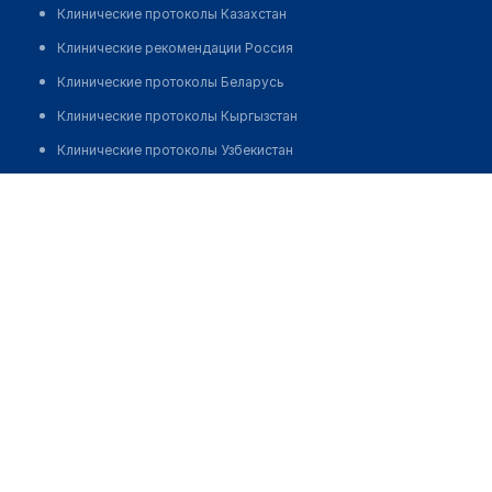
Клинические протоколы Казахстан
Клинические рекомендации Россия
Клинические протоколы Беларусь
Клинические протоколы Кыргызстан
Клинические протоколы Узбекистан
Клинические протоколы диагностики и лечения
Медицинский центр "ПОЛИКЛИНИКА РЯДОМ" на ​
Душинской
Обзоры мировой медицинской периодики
Заболевания: обзорные статьи
Позвонить
Новости здравоохранения
Медикаменты
Лабораторные показатели
Медицинские термины
Мобильные приложения
клиникам
МИС для клиники