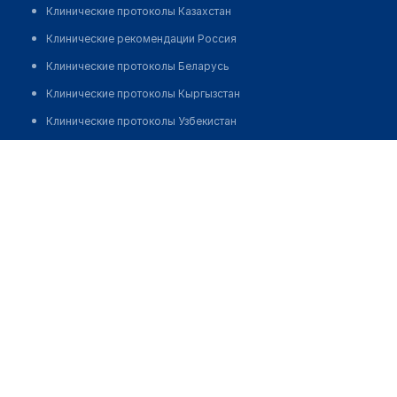
Клинические протоколы Казахстан
Клинические рекомендации Россия
Клинические протоколы Беларусь
Клинические протоколы Кыргызстан
Клинические протоколы Узбекистан
Клинические протоколы диагностики и лечения
Процедурный кабинет при МЦ "АЙМАР"
Обзоры мировой медицинской периодики
Позвонить
Заболевания: обзорные статьи
Новости здравоохранения
Медикаменты
Лабораторные показатели
Медицинские термины
Мобильные приложения
клиникам
МИС для клиники