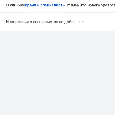
О клинике
Врачи и специалисты
Отзывы
Что нового?
Фотог
Информация о специалистах не добавлена