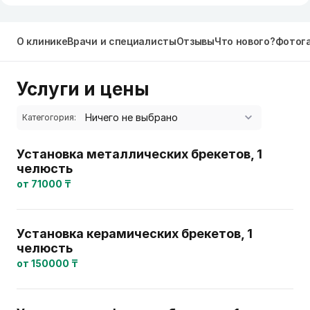
О клинике
Врачи и специалисты
Отзывы
Что нового?
Фотог
Услуги и цены
Категогория:
Установка металлических брекетов, 1
челюсть
от 71000 ₸
Установка керамических брекетов, 1
челюсть
от 150000 ₸