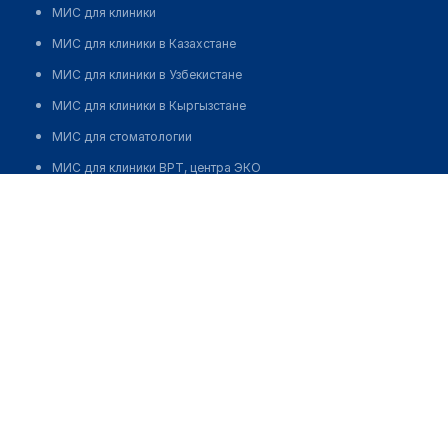
МИС для клиники
МИС для клиники в Казахстане
МИС для клиники в Узбекистане
МИС для клиники в Кыргызстане
МИС для стоматологии
МИС для клиники ВРТ, центра ЭКО
Стоматологическая клиника "ДАНТИСТ"
МИС для стационара
Позвонить
Программа для аптеки
Автоматизация блока питания
Реклама и продвижение клиник
Разработка сайта клиники
Разработка сайта клиники в России
Разработка сайта клиники в Казахстане
Разработка сайта клиники в Беларуси
Разработка сайта клиники в Кыргызстане