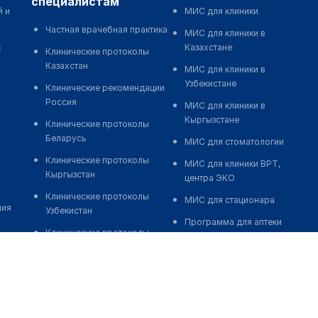
специалистам
й и
МИС для клиники
Частная врачебная практика
МИС для клиники в
к
Казахстане
Клинические протоколы
Казахстан
МИС для клиники в
Узбекистане
Клинические рекомендации
Россия
МИС для клиники в
Кыргызстане
Клинические протоколы
Беларусь
МИС для стоматологии
Клинические протоколы
МИС для клиники ВРТ,
Кыргызстан
центра ЭКО
Клинические протоколы
МИС для стационара
ния
Узбекистан
Программа для аптеки
Клинические протоколы
Автоматизация блока
диагностики и лечения
питания
Обзоры мировой
Реклама и продвижение
медицинской периодики
клиник
Заболевания: обзорные
Разработка сайта клиники