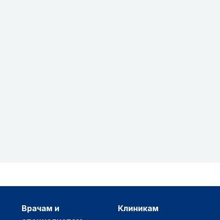
врачам и
клиникам