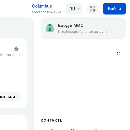
Columbus
Войти
RU
Местоположение
Вход в МИС
Профессиональный аккаунт
Нет отзывов
литься
КОНТАКТЫ