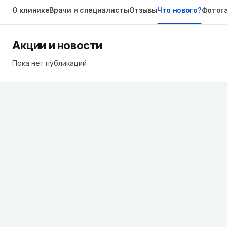
О клинике
Врачи и специалисты
Отзывы
Что нового?
Фотог
Акции и новости
Пока нет публикаций