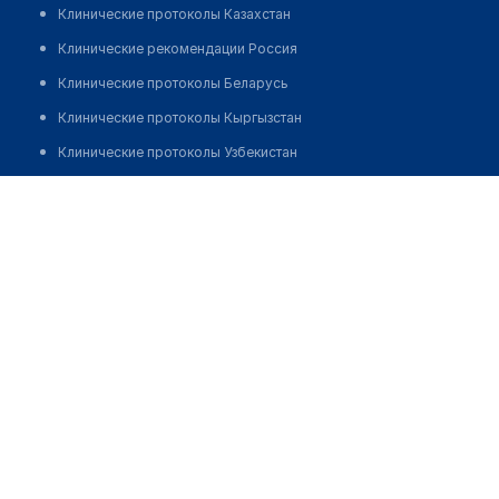
Клинические протоколы Казахстан
Клинические рекомендации Россия
Клинические протоколы Беларусь
Клинические протоколы Кыргызстан
Клинические протоколы Узбекистан
Клинические протоколы диагностики и лечения
Госпиталь с поликлиникой МВД
Обзоры мировой медицинской периодики
Позвонить
Заболевания: обзорные статьи
Новости здравоохранения
Медикаменты
Лабораторные показатели
Медицинские термины
Мобильные приложения
клиникам
МИС для клиники