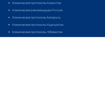
Клинические протоколы Казахстан
Клинические рекомендации Россия
Клинические протоколы Беларусь
Клинические протоколы Кыргызстан
Клинические протоколы Узбекистан
Клинические протоколы диагностики и лечения
Стоматология "КВАЛИТЕТ" на улице 40 лет Победы
Обзоры мировой медицинской периодики
Позвонить
Заболевания: обзорные статьи
Новости здравоохранения
Медикаменты
Лабораторные показатели
Медицинские термины
Мобильные приложения
клиникам
МИС для клиники