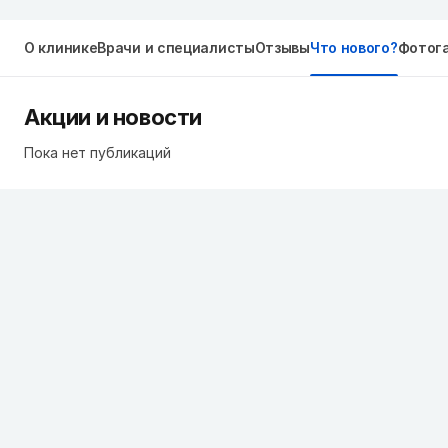
О клинике
Врачи и специалисты
Отзывы
Что нового?
Фотог
Акции и новости
Пока нет публикаций