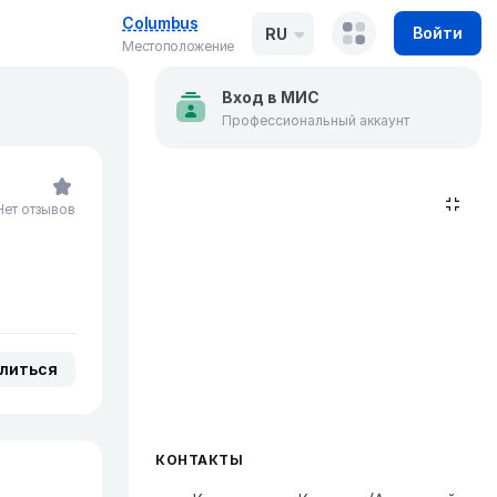
Columbus
Войти
RU
Местоположение
Вход в МИС
Профессиональный аккаунт
Нет отзывов
литься
КОНТАКТЫ