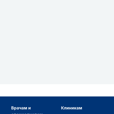
врачам и
клиникам