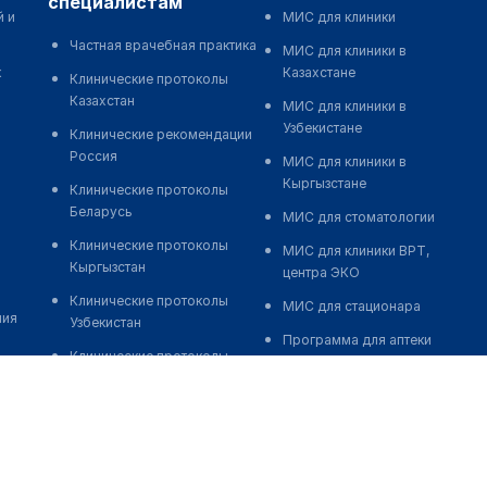
специалистам
й и
МИС для клиники
Частная врачебная практика
МИС для клиники в
к
Казахстане
Клинические протоколы
Казахстан
МИС для клиники в
Узбекистане
Клинические рекомендации
Россия
МИС для клиники в
Кыргызстане
Клинические протоколы
Беларусь
МИС для стоматологии
Клинические протоколы
МИС для клиники ВРТ,
Кыргызстан
центра ЭКО
Клинические протоколы
МИС для стационара
ния
Узбекистан
Программа для аптеки
Клинические протоколы
Автоматизация блока
диагностики и лечения
питания
Обзоры мировой
Реклама и продвижение
медицинской периодики
клиник
Заболевания: обзорные
Разработка сайта клиники