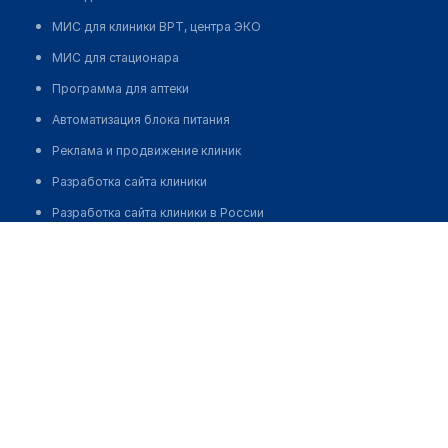
МИС для клиники ВРТ, центра ЭКО
МИС для стационара
Программа для аптеки
Автоматизация блока питания
Реклама и продвижение клиник
Разработка сайта клиники
Разработка сайта клиники в России
Клиника неврологии "GRUZDEV CLINIC"
Разработка сайта клиники в Казахстане
Разработка сайта клиники в Беларуси
Позвонить
Разработка сайта клиники в Кыргызстане
Разработка сайта клиники в Узбекистане
для бизнеса
Партнёрство, инвестиции
Размещение рекламы