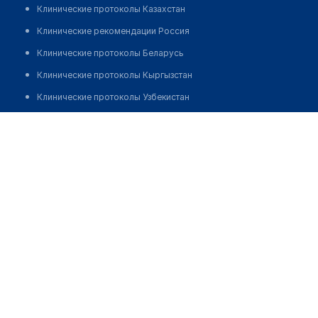
Клинические протоколы Казахстан
Клинические рекомендации Россия
Клинические протоколы Беларусь
Клинические протоколы Кыргызстан
Клинические протоколы Узбекистан
Клинические протоколы диагностики и лечения
Стоматология "ЭСКУЛАП"
Обзоры мировой медицинской периодики
Позвонить
Заболевания: обзорные статьи
Новости здравоохранения
Медикаменты
Лабораторные показатели
Медицинские термины
Мобильные приложения
клиникам
МИС для клиники