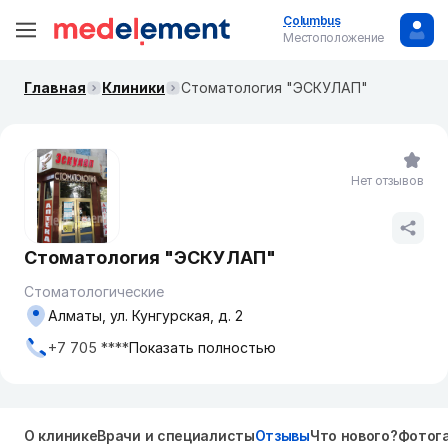
Columbus
Местоположение
Главная
Клиники
Стоматология "ЭСКУЛАП"
Нет отзывов
Стоматология "ЭСКУЛАП"
Стоматологические
Алматы, ул. Кунгурская, д. 2
+7 705 ****
Показать полностью
О клинике
Врачи и специалисты
Отзывы
Что нового?
Фотог