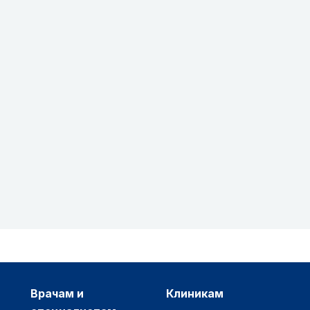
врачам и
клиникам