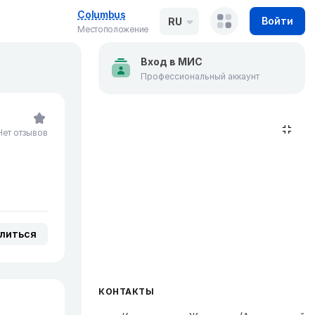
Columbus
Войти
RU
Местоположение
Вход в МИС
Профессиональный аккаунт
Нет отзывов
литься
КОНТАКТЫ