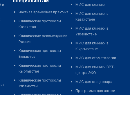
специалистам
й и
МИС для клиники
Частная врачебная практика
МИС для клиники в
к
Казахстане
Клинические протоколы
Казахстан
МИС для клиники в
Узбекистане
Клинические рекомендации
Россия
МИС для клиники в
Кыргызстане
Клинические протоколы
Беларусь
МИС для стоматологии
Клинические протоколы
МИС для клиники ВРТ,
Кыргызстан
центра ЭКО
Клинические протоколы
МИС для стационара
ния
Узбекистан
Программа для аптеки
Клинические протоколы
Автоматизация блока
диагностики и лечения
питания
Обзоры мировой
Реклама и продвижение
медицинской периодики
клиник
Заболевания: обзорные
Разработка сайта клиники