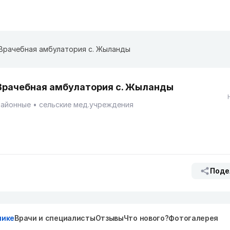
Врачебная амбулатория с. Жыланды
Врачебная амбулатория с. Жыланды
Районные
сельские мед.учреждения
Поде
нике
Врачи и специалисты
Отзывы
Что нового?
Фотогалерея