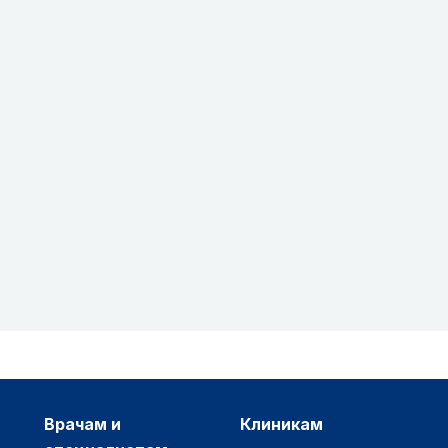
врачам и
клиникам