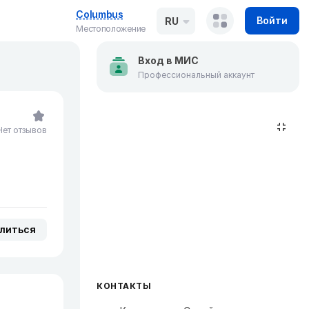
Columbus
Войти
RU
Местоположение
Вход в МИС
Профессиональный аккаунт
Нет отзывов
литься
КОНТАКТЫ