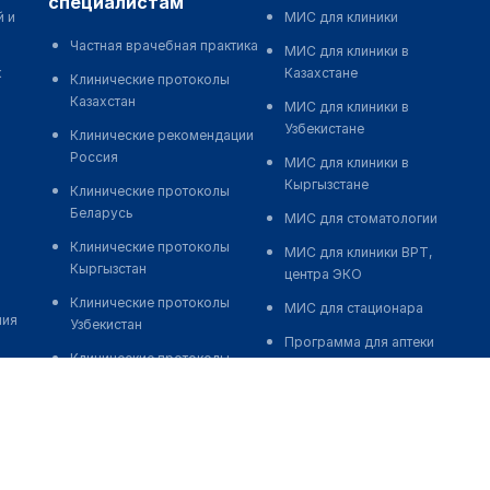
специалистам
й и
МИС для клиники
Частная врачебная практика
МИС для клиники в
к
Казахстане
Клинические протоколы
Казахстан
МИС для клиники в
Узбекистане
Клинические рекомендации
Россия
МИС для клиники в
Кыргызстане
Клинические протоколы
Беларусь
МИС для стоматологии
Клинические протоколы
МИС для клиники ВРТ,
Кыргызстан
центра ЭКО
Клинические протоколы
МИС для стационара
ния
Узбекистан
Программа для аптеки
Клинические протоколы
Автоматизация блока
диагностики и лечения
питания
Обзоры мировой
Реклама и продвижение
медицинской периодики
клиник
Заболевания: обзорные
Разработка сайта клиники