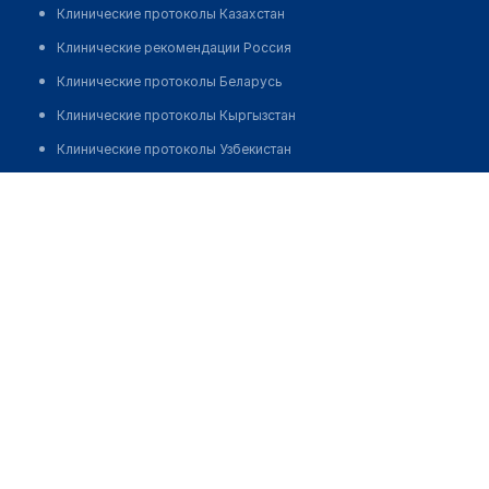
Клинические протоколы Казахстан
Клинические рекомендации Россия
Клинические протоколы Беларусь
Клинические протоколы Кыргызстан
Клинические протоколы Узбекистан
Клинические протоколы диагностики и лечения
Центр физической медицины и реабилитации
Обзоры мировой медицинской периодики
Позвонить
Заболевания: обзорные статьи
Новости здравоохранения
Медикаменты
Лабораторные показатели
Медицинские термины
Мобильные приложения
клиникам
МИС для клиники