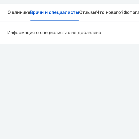
О клинике
Врачи и специалисты
Отзывы
Что нового?
Фотог
Информация о специалистах не добавлена