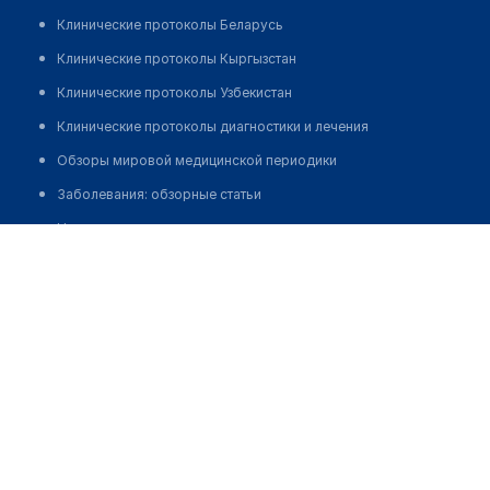
Клинические протоколы Беларусь
Клинические протоколы Кыргызстан
Клинические протоколы Узбекистан
Клинические протоколы диагностики и лечения
Обзоры мировой медицинской периодики
Заболевания: обзорные статьи
Новости здравоохранения
Стоматологический центр "PROFI-DENT"
Медикаменты
Позвонить
Лабораторные показатели
Медицинские термины
Мобильные приложения
клиникам
МИС для клиники
МИС для клиники в Казахстане