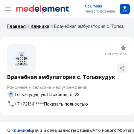
Columbus
Местоположение
Главная
Клиники
Врачебная амбулатория с. Тогызкудук
Нет отзывов
Врачебная амбулатория с. Тогызкудук
Районные
сельские мед.учреждения
Тогызкудук, ул. Парковая, д. 23
+7 (72154 ****
Показать полностью
О клинике
Врачи и специалисты
Отзывы
Что нового?
Фотог