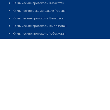
Клинические протоколы Казахстан
Клинические рекомендации Россия
Клинические протоколы Беларусь
Клинические протоколы Кыргызстан
Клинические протоколы Узбекистан
Клинические протоколы диагностики и лечения
Врачебная амбулатория с. Тогызкудук
Обзоры мировой медицинской периодики
Позвонить
Заболевания: обзорные статьи
Новости здравоохранения
Медикаменты
Лабораторные показатели
Медицинские термины
Мобильные приложения
клиникам
МИС для клиники