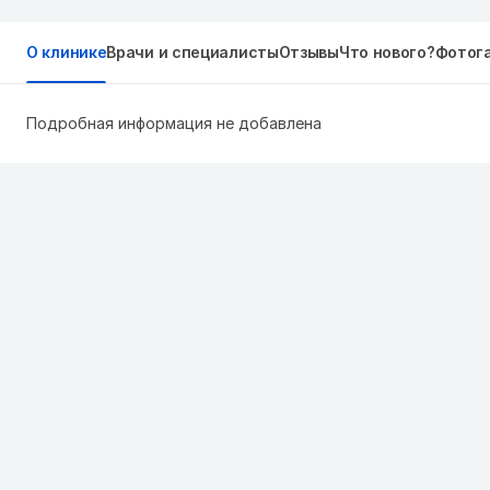
О клинике
Врачи и специалисты
Отзывы
Что нового?
Фотог
Подробная информация не добавлена