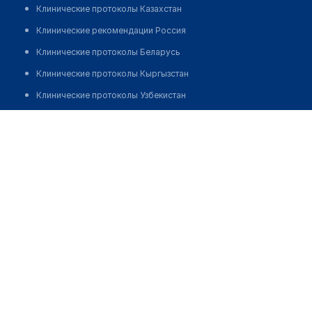
Клинические протоколы Казахстан
Клинические рекомендации Россия
Клинические протоколы Беларусь
Клинические протоколы Кыргызстан
Клинические протоколы Узбекистан
Клинические протоколы диагностики и лечения
Диагностический центр "ДИАГНОСТИКА.РУ"
Обзоры мировой медицинской периодики
Позвонить
Заболевания: обзорные статьи
Новости здравоохранения
Медикаменты
Лабораторные показатели
Медицинские термины
Мобильные приложения
клиникам
МИС для клиники