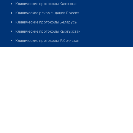
Клинические протоколы Казахстан
Клинические рекомендации Россия
Клинические протоколы Беларусь
Клинические протоколы Кыргызстан
Клинические протоколы Узбекистан
Клинические протоколы диагностики и лечения
Медицинский пункт с. Кызылту
Обзоры мировой медицинской периодики
Позвонить
Заболевания: обзорные статьи
Новости здравоохранения
Медикаменты
Лабораторные показатели
Медицинские термины
Мобильные приложения
клиникам
МИС для клиники