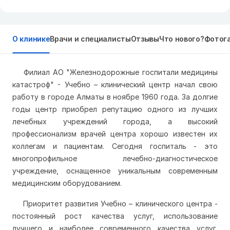
О клинике
Врачи и специалисты
Отзывы
Что нового?
Фотог
Филиал АО "Железнодорожные госпитали медицины
катастроф" - Учебно – клинический центр начал свою
работу в городе Алматы в ноябре 1960 года. За долгие
годы центр приобрел репутацию одного из лучших
лечебных учреждений города, а высокий
профессионализм врачей центра хорошо известен их
коллегам и пациентам. Сегодня госпиталь - это
многопрофильное лечебно-диагностическое
учреждение, оснащенное уникальным современным
медицинским оборудованием.
Приоритет развития Учебно – клинического центра -
постоянный рост качества услуг, использование
лучшего и наиболее современного
качества услуг,