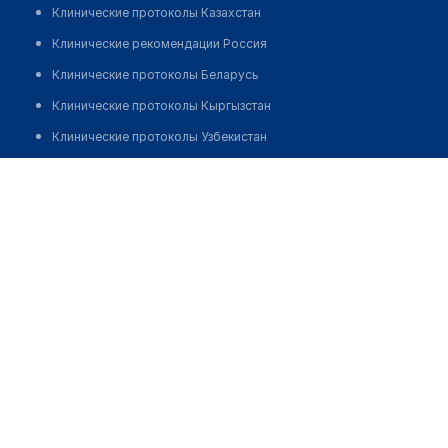
Клинические протоколы Казахстан
Клинические рекомендации Россия
Клинические протоколы Беларусь
Клинические протоколы Кыргызстан
Клинические протоколы Узбекистан
Клинические протоколы диагностики и лечения
Стоматологическая клиника "32 DENT" на
Волгоградском проспекте 69
Обзоры мировой медицинской периодики
Заболевания: обзорные статьи
Позвонить
Новости здравоохранения
Медикаменты
Лабораторные показатели
Медицинские термины
Мобильные приложения
клиникам
МИС для клиники