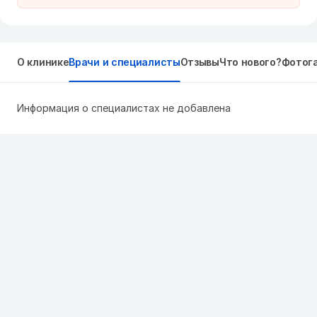
О клинике
Врачи и специалисты
Отзывы
Что нового?
Фотог
Информация о специалистах не добавлена