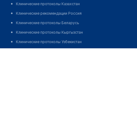
Клинические протоколы Казахстан
Клинические рекомендации Россия
Клинические протоколы Беларусь
Клинические протоколы Кыргызстан
Клинические протоколы Узбекистан
Клинические протоколы диагностики и лечения
Медицинский пункт с. Лесное
Обзоры мировой медицинской периодики
Позвонить
Заболевания: обзорные статьи
Новости здравоохранения
Медикаменты
Лабораторные показатели
Медицинские термины
Мобильные приложения
клиникам
МИС для клиники