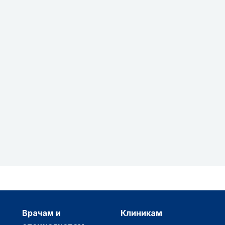
врачам и
клиникам