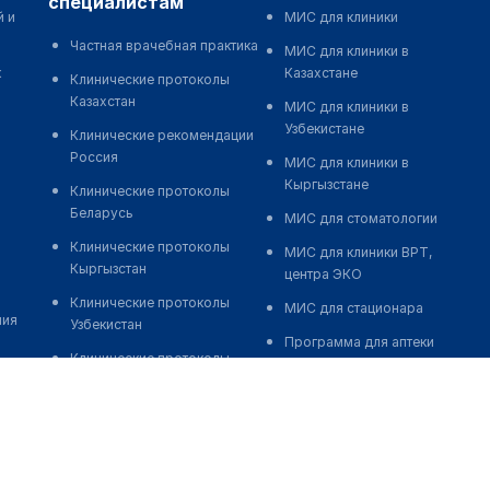
специалистам
й и
МИС для клиники
Частная врачебная практика
МИС для клиники в
к
Казахстане
Клинические протоколы
Казахстан
МИС для клиники в
Узбекистане
Клинические рекомендации
Россия
МИС для клиники в
Кыргызстане
Клинические протоколы
Беларусь
МИС для стоматологии
Клинические протоколы
МИС для клиники ВРТ,
Кыргызстан
центра ЭКО
Клинические протоколы
МИС для стационара
ния
Узбекистан
Программа для аптеки
Клинические протоколы
Автоматизация блока
диагностики и лечения
питания
Обзоры мировой
Реклама и продвижение
медицинской периодики
клиник
Заболевания: обзорные
Разработка сайта клиники