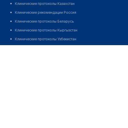
Клинические протоколы Казахстан
Клинические рекомендации Россия
Клинические протоколы Беларусь
Клинические протоколы Кыргызстан
Клинические протоколы Узбекистан
Клинические протоколы диагностики и лечения
Медицинский пункт с. Кызылкой
Обзоры мировой медицинской периодики
Позвонить
Заболевания: обзорные статьи
Новости здравоохранения
Медикаменты
Лабораторные показатели
Медицинские термины
Мобильные приложения
клиникам
МИС для клиники