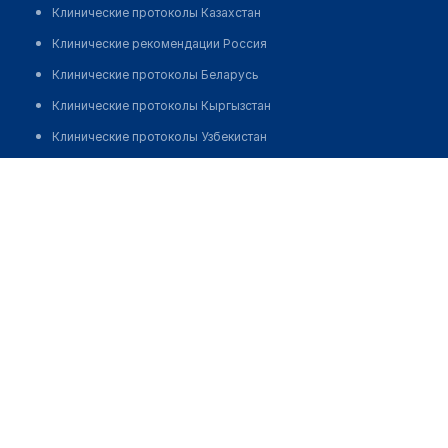
Клинические протоколы Казахстан
Клинические рекомендации Россия
Клинические протоколы Беларусь
Клинические протоколы Кыргызстан
Клинические протоколы Узбекистан
Клинические протоколы диагностики и лечения
Медицинский кабинет "РЕВМАТОЛОГИЯ МАХОМЕТ ЕЛЕНЫ
ВЛАДИМИРОВНЫ"
Обзоры мировой медицинской периодики
Заболевания: обзорные статьи
Позвонить
Новости здравоохранения
Медикаменты
Лабораторные показатели
Медицинские термины
Мобильные приложения
клиникам
МИС для клиники