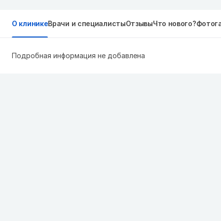
О клинике
Врачи и специалисты
Отзывы
Что нового?
Фотог
Подробная информация не добавлена