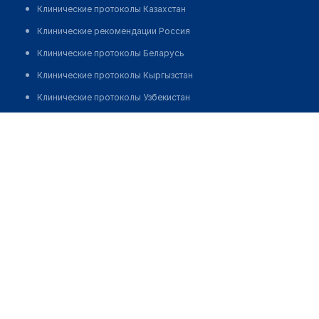
Клинические протоколы Казахстан
Клинические рекомендации Россия
Клинические протоколы Беларусь
Клинические протоколы Кыргызстан
Клинические протоколы Узбекистан
Клинические протоколы диагностики и лечения
Наркологическая клиника "ВЕРШИНА"
Обзоры мировой медицинской периодики
Позвонить
Заболевания: обзорные статьи
Новости здравоохранения
Медикаменты
Лабораторные показатели
Медицинские термины
Мобильные приложения
клиникам
МИС для клиники