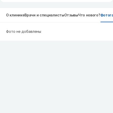
О клинике
Врачи и специалисты
Отзывы
Что нового?
Фотог
Фото не добавлены