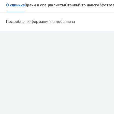
О клинике
Врачи и специалисты
Отзывы
Что нового?
Фотог
Подробная информация не добавлена