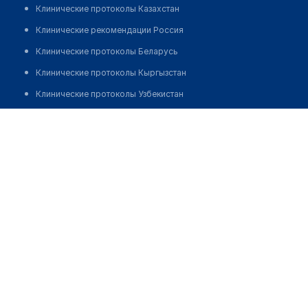
Клинические протоколы Казахстан
Клинические рекомендации Россия
Клинические протоколы Беларусь
Клинические протоколы Кыргызстан
Клинические протоколы Узбекистан
Клинические протоколы диагностики и лечения
Стоматология "ДЕНТИН"
Обзоры мировой медицинской периодики
Позвонить
Заболевания: обзорные статьи
Новости здравоохранения
Медикаменты
Лабораторные показатели
Медицинские термины
Мобильные приложения
клиникам
МИС для клиники