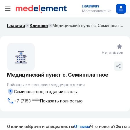
Columbus
Местоположение
Главная
Клиники
Медицинский пункт с. Семипалатное
Нет отзывов
Медицинский пункт с. Семипалатное
Районные
сельские мед.учреждения
Семипалатное, в здании школы
+7 (7153 ****
Показать полностью
О клинике
Врачи и специалисты
Отзывы
Что нового?
Фотог