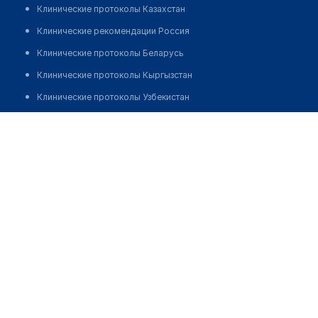
Клинические протоколы Казахстан
Клинические рекомендации Россия
Клинические протоколы Беларусь
Клинические протоколы Кыргызстан
Клинические протоколы Узбекистан
Клинические протоколы диагностики и лечения
Медицинский пункт с. Семипалатное
Обзоры мировой медицинской периодики
Позвонить
Заболевания: обзорные статьи
Новости здравоохранения
Медикаменты
Лабораторные показатели
Медицинские термины
Мобильные приложения
клиникам
МИС для клиники