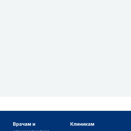
врачам и
клиникам