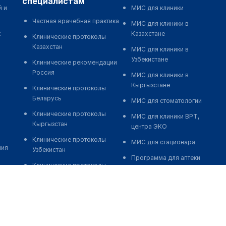
специалистам
й и
МИС для клиники
Частная врачебная практика
МИС для клиники в
к
Казахстане
Клинические протоколы
Казахстан
МИС для клиники в
Узбекистане
Клинические рекомендации
Россия
МИС для клиники в
Кыргызстане
Клинические протоколы
Беларусь
МИС для стоматологии
Клинические протоколы
МИС для клиники ВРТ,
Кыргызстан
центра ЭКО
Клинические протоколы
МИС для стационара
ния
Узбекистан
Программа для аптеки
Клинические протоколы
Автоматизация блока
диагностики и лечения
питания
Обзоры мировой
Реклама и продвижение
медицинской периодики
клиник
Заболевания: обзорные
Разработка сайта клиники