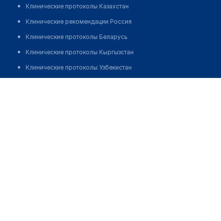
Клинические протоколы Казахстан
Клинические рекомендации Россия
Клинические протоколы Беларусь
Клинические протоколы Кыргызстан
Клинические протоколы Узбекистан
Клинические протоколы диагностики и лечения
Центр ментального здоровья ДОКТОРА ЛАУРЫ САДЫК
Обзоры мировой медицинской периодики
Позвонить
Заболевания: обзорные статьи
Новости здравоохранения
Медикаменты
Лабораторные показатели
Медицинские термины
Мобильные приложения
клиникам
МИС для клиники