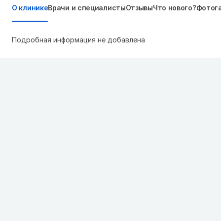
О клинике
Врачи и специалисты
Отзывы
Что нового?
Фотог
Подробная информация не добавлена