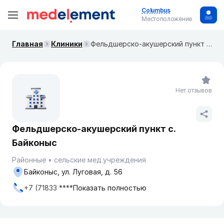
Columbus
Местоположение
Главная
Клиники
Фельдшерско-акушерский пункт с. Байконыс
Нет отзывов
Фельдшерско-акушерский пункт с.
Байконыс
Районные
сельские мед.учреждения
Байконыс, ул. Луговая, д. 56
+7 (71833 ****
Показать полностью