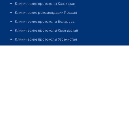
Клинические протоколы Казахстан
Клинические рекомендации Россия
Клинические протоколы Беларусь
Клинические протоколы Кыргызстан
Клинические протоколы Узбекистан
Клинические протоколы диагностики и лечения
Фельдшерско-акушерский пункт с. Байконыс
Обзоры мировой медицинской периодики
Позвонить
Заболевания: обзорные статьи
Новости здравоохранения
Медикаменты
Лабораторные показатели
Медицинские термины
Мобильные приложения
клиникам
МИС для клиники