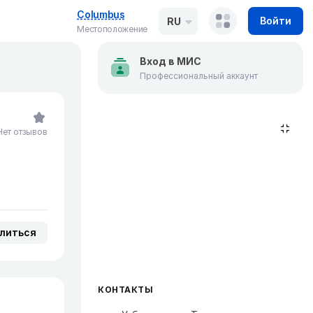
Columbus
Войти
RU
Местоположение
Вход в МИС
Профессиональный аккаунт
Нет отзывов
литься
КОНТАКТЫ