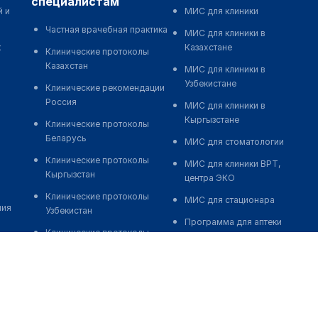
специалистам
й и
МИС для клиники
Частная врачебная практика
МИС для клиники в
к
Казахстане
Клинические протоколы
Казахстан
МИС для клиники в
Узбекистане
Клинические рекомендации
Россия
МИС для клиники в
Кыргызстане
Клинические протоколы
Беларусь
МИС для стоматологии
Клинические протоколы
МИС для клиники ВРТ,
Кыргызстан
центра ЭКО
Клинические протоколы
МИС для стационара
ния
Узбекистан
Программа для аптеки
Клинические протоколы
Автоматизация блока
диагностики и лечения
питания
Обзоры мировой
Реклама и продвижение
медицинской периодики
клиник
Заболевания: обзорные
Разработка сайта клиники