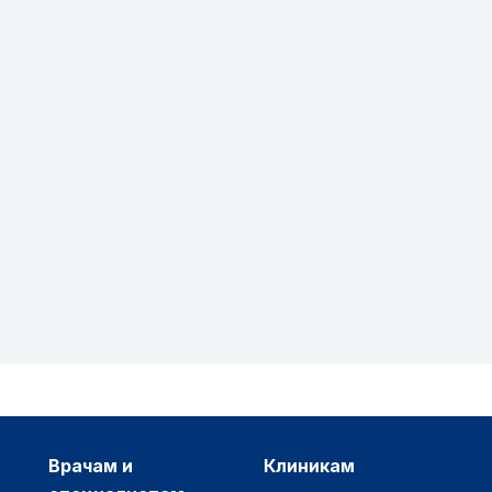
врачам и
клиникам