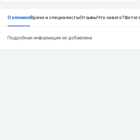
О клинике
Врачи и специалисты
Отзывы
Что нового?
Фотог
Подробная информация не добавлена