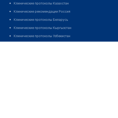
Клинические протоколы Казахстан
Клинические рекомендации Россия
Клинические протоколы Беларусь
Клинические протоколы Кыргызстан
Клинические протоколы Узбекистан
Клинические протоколы диагностики и лечения
Межрайонная больница Тарбагатайского района с.
Акжар
Обзоры мировой медицинской периодики
Заболевания: обзорные статьи
Позвонить
Новости здравоохранения
Медикаменты
Лабораторные показатели
Медицинские термины
Мобильные приложения
клиникам
МИС для клиники