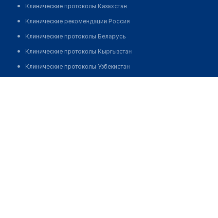
Клинические протоколы Казахстан
Клинические рекомендации Россия
Клинические протоколы Беларусь
Клинические протоколы Кыргызстан
Клинические протоколы Узбекистан
Клинические протоколы диагностики и лечения
Медицинский центр "ДАЛИ" на ​Адмирала Лазарева 23
Обзоры мировой медицинской периодики
Позвонить
Заболевания: обзорные статьи
Новости здравоохранения
Медикаменты
Лабораторные показатели
Медицинские термины
Мобильные приложения
клиникам
МИС для клиники