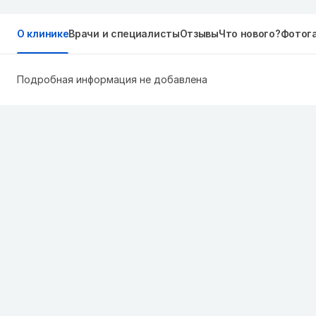
О клинике
Врачи и специалисты
Отзывы
Что нового?
Фотог
Подробная информация не добавлена