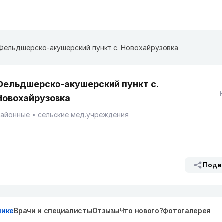
Фельдшерско-акушерский пункт с. Новохайрузовка
Фельдшерско-акушерский пункт с.
Новохайрузовка
Районные
сельские мед.учреждения
Поде
нике
Врачи и специалисты
Отзывы
Что нового?
Фотогалерея