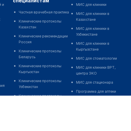
специалистам
й и
МИС для клиники
Частная врачебная практика
МИС для клиники в
к
Казахстане
Клинические протоколы
Казахстан
МИС для клиники в
Узбекистане
Клинические рекомендации
Россия
МИС для клиники в
Кыргызстане
Клинические протоколы
Беларусь
МИС для стоматологии
Клинические протоколы
МИС для клиники ВРТ,
Кыргызстан
центра ЭКО
Клинические протоколы
МИС для стационара
ния
Узбекистан
Программа для аптеки
Клинические протоколы
Автоматизация блока
диагностики и лечения
питания
Обзоры мировой
Реклама и продвижение
медицинской периодики
клиник
Заболевания: обзорные
Разработка сайта клиники