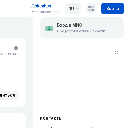
Columbus
Войти
RU
Местоположение
Вход в МИС
Профессиональный аккаунт
Нет отзывов
литься
КОНТАКТЫ