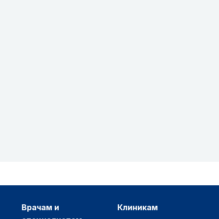
врачам и
клиникам