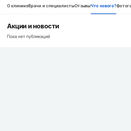
О клинике
Врачи и специалисты
Отзывы
Что нового?
Фотог
Акции и новости
Пока нет публикаций