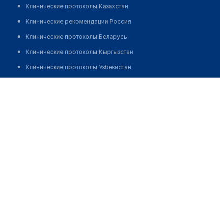
Клинические протоколы Казахстан
Клинические рекомендации Россия
Клинические протоколы Беларусь
Клинические протоколы Кыргызстан
Клинические протоколы Узбекистан
Клинические протоколы диагностики и лечения
Медицинский центр "DV"
Обзоры мировой медицинской периодики
Позвонить
Заболевания: обзорные статьи
Новости здравоохранения
Медикаменты
Лабораторные показатели
Медицинские термины
Мобильные приложения
клиникам
МИС для клиники