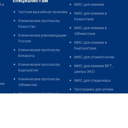
специалистам
й и
МИС для клиники
Частная врачебная практика
МИС для клиники в
к
Казахстане
Клинические протоколы
Казахстан
МИС для клиники в
Узбекистане
Клинические рекомендации
Россия
МИС для клиники в
Кыргызстане
Клинические протоколы
Беларусь
МИС для стоматологии
Клинические протоколы
МИС для клиники ВРТ,
Кыргызстан
центра ЭКО
Клинические протоколы
МИС для стационара
ния
Узбекистан
Программа для аптеки
Клинические протоколы
Автоматизация блока
диагностики и лечения
питания
Обзоры мировой
Реклама и продвижение
медицинской периодики
клиник
Заболевания: обзорные
Разработка сайта клиники