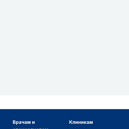
врачам и
клиникам