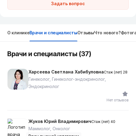
Задать вопрос
О клинике
Врачи и специалисты
Отзывы
Что нового?
Фотог
Врачи и специалисты (37)
Харсеева Светлана Хабибуловна
Стаж (лет) 28
Гинеколог, Гинеколог-эндокринолог,
Эндокринолог
Нет отзывов
Жуков Юрий Владимирович
Стаж (лет) 40
Маммолог, Онколог