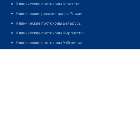
Клинические протоколы Казахстан
Клинические рекомендации Россия
Клинические протоколы Беларусь
Клинические протоколы Кыргызстан
Клинические протоколы Узбекистан
Клинические протоколы диагностики и лечения
Медицинский центр "АКТОБЕ БЕЛАСУ"
Обзоры мировой медицинской периодики
Позвонить
Заболевания: обзорные статьи
Новости здравоохранения
Медикаменты
Лабораторные показатели
Медицинские термины
Мобильные приложения
клиникам
МИС для клиники