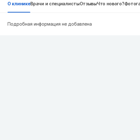
О клинике
Врачи и специалисты
Отзывы
Что нового?
Фотог
Подробная информация не добавлена