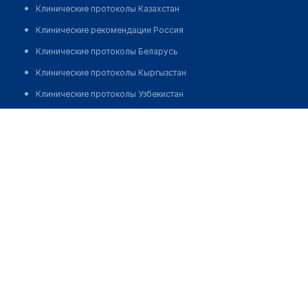
Клинические протоколы Казахстан
Клинические рекомендации Россия
Клинические протоколы Беларусь
Клинические протоколы Кыргызстан
Клинические протоколы Узбекистан
Клинические протоколы диагностики и лечения
Стоматология "ROYAL DENTAL CLINIC"
Обзоры мировой медицинской периодики
Позвонить
Заболевания: обзорные статьи
Новости здравоохранения
Медикаменты
Лабораторные показатели
Медицинские термины
Мобильные приложения
клиникам
МИС для клиники