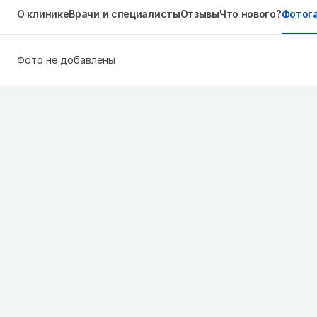
О клинике
Врачи и специалисты
Отзывы
Что нового?
Фотог
Фото не добавлены