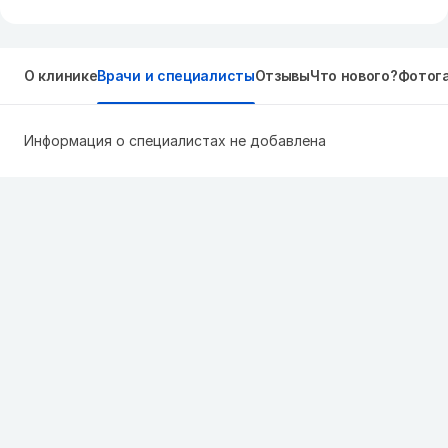
О клинике
Врачи и специалисты
Отзывы
Что нового?
Фотог
Информация о специалистах не добавлена