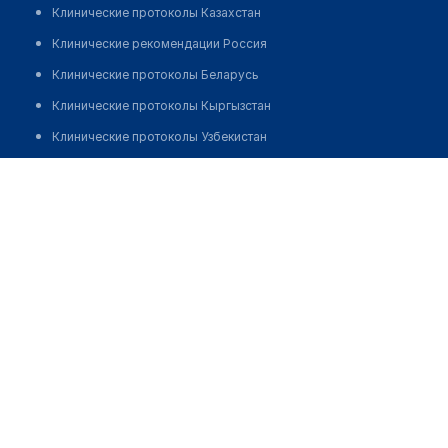
Клинические протоколы Казахстан
Клинические рекомендации Россия
Клинические протоколы Беларусь
Клинические протоколы Кыргызстан
Клинические протоколы Узбекистан
Клинические протоколы диагностики и лечения
Восточно-Казахстанский областной наркологический
диспансер (отделение принудительного лечения)
Обзоры мировой медицинской периодики
Заболевания: обзорные статьи
Позвонить
Новости здравоохранения
Медикаменты
Лабораторные показатели
Медицинские термины
Мобильные приложения
клиникам
МИС для клиники