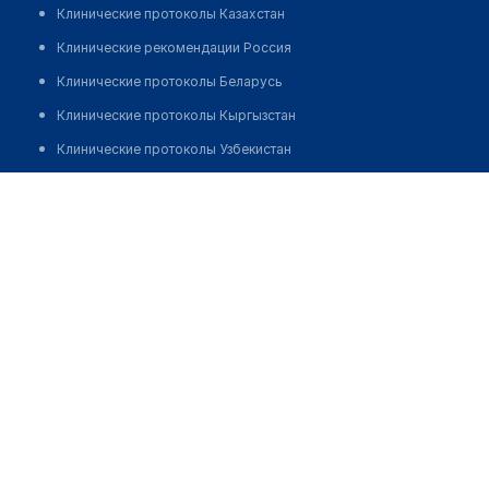
Клинические протоколы Казахстан
Клинические рекомендации Россия
Клинические протоколы Беларусь
Клинические протоколы Кыргызстан
Клинические протоколы Узбекистан
Клинические протоколы диагностики и лечения
Медицинский пункт с. Кенжалы
Обзоры мировой медицинской периодики
Позвонить
Заболевания: обзорные статьи
Новости здравоохранения
Медикаменты
Лабораторные показатели
Медицинские термины
Мобильные приложения
клиникам
МИС для клиники